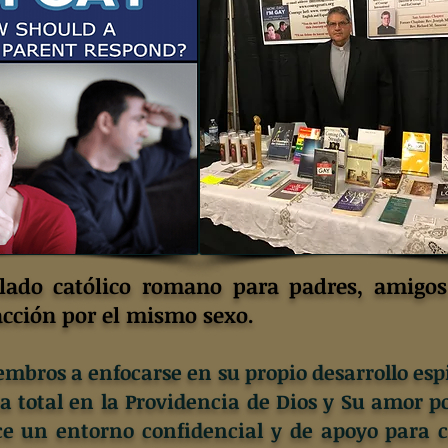
lado católico romano para padres, amigos 
acción por el mismo sexo.
bros a enfocarse en su propio desarrollo espir
za total en la Providencia de Dios y Su amor po
 un entorno confidencial y de apoyo para c