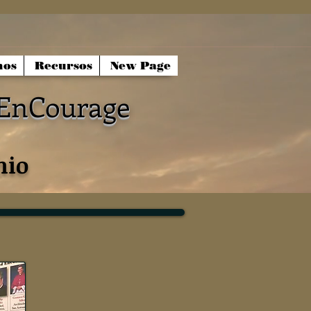
nos
Recursos
New Page
/EnCourage
nio