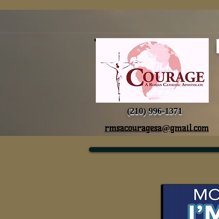
(210) 996-1371
rmsacouragesa@gmail.com